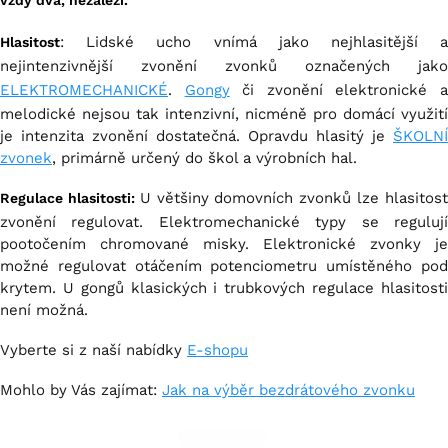
vždy dva, nezáleží.
: Lidské ucho vnímá jako nejhlasitější a
Hlasitost
nejintenzivnější zvonění zvonků označených jako
ELEKTROMECHANICKÉ
.
Gongy
či zvonění elektronické 
melodické nejsou tak intenzivní, nicméně pro domácí využití
je intenzita zvonění dostatečná. Opravdu hlasitý je
ŠKOLNÍ
zvonek
, primárně určený do škol a výrobních hal.
U většiny domovních zvonků lze hlasitos
Regulace hlasitosti:
zvonění regulovat. Elektromechanické typy se regulují
pootočením chromované misky. Elektronické zvonky je
možné regulovat otáčením potenciometru umístěného pod
krytem. U gongů klasických i trubkových regulace hlasitosti
není možná.
Vyberte si z naší nabídky
E-shopu
Mohlo by Vás zajímat:
Jak na výběr bezdrátového zvonku