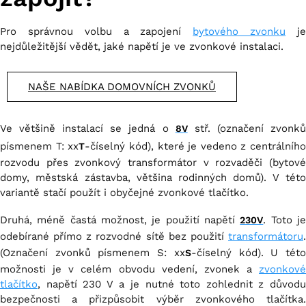
Pro správnou volbu a zapojení
bytového zvonku
j
nejdůležitější vědět, jaké napětí je ve zvonkové instalaci.
NAŠE NABÍDKA DOMOVNÍCH ZVONKŮ
Ve většině instalací se jedná o
stř. (označení zvonk
8V
písmenem T: xx
-číselný kód), které je vedeno z centrálního
T
rozvodu přes zvonkový transformátor v rozvaděči (bytové
domy, městská zástavba, většina rodinných domů). V této
variantě stačí použít i obyčejné zvonkové tlačítko.
Druhá, méně častá možnost, je použití napětí
. Toto j
230V
odebírané přímo z rozvodné sítě bez použití
transformátoru
.
(Označení zvonků písmenem S: xx
-číselný kód). U tét
S
možnosti je v celém obvodu vedení, zvonek a
zvonkové
tlačítko
, napětí 230 V a je nutné toto zohlednit z důvodu
bezpečnosti a přizpůsobit výběr zvonkového tlačítka.