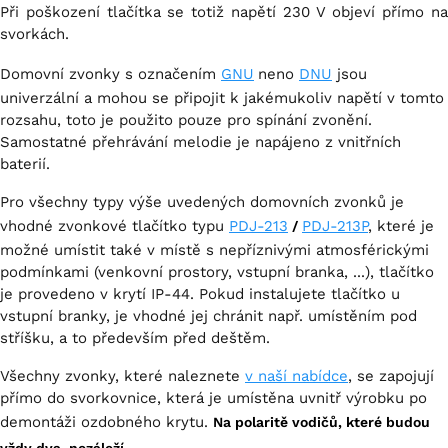
Při poškození tlačítka se totiž napětí 230 V objeví přímo na
svorkách.
Domovní zvonky s označením
GNU
neno
DNU
jsou
univerzální a mohou se připojit k jakémukoliv napětí v tomto
rozsahu, toto je použito pouze pro spínání zvonění.
Samostatné přehrávání melodie je napájeno z vnitřních
baterií.
Pro všechny typy výše uvedených domovních zvonků je
vhodné zvonkové tlačítko typu
PDJ-213
PDJ-213P
, které je
/
možné umístit také v místě s nepříznivými atmosférickými
podmínkami (venkovní prostory, vstupní branka, ...), tlačítko
je provedeno v krytí IP-44. Pokud instalujete tlačítko u
vstupní branky, je vhodné jej chránit např. umístěním pod
stříšku, a to především před deštěm.
Všechny zvonky, které naleznete
v naší nabídce
, se zapojují
přímo do svorkovnice, která je umístěna uvnitř výrobku po
demontáži ozdobného krytu.
Na polaritě vodičů, které budou