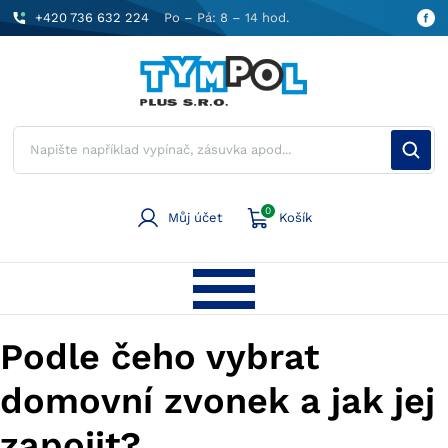
+420 736 632 224
Po – Pá: 8 – 14 hod.
0
Můj účet
Košík
Podle čeho vybrat
domovní zvonek a jak jej
zapojit?