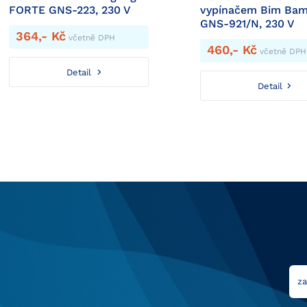
FORTE GNS-223, 230 V
vypínačem Bim Ba
GNS-921/N, 230 V
364,- Kč
včetně DPH
460,- Kč
včetně DPH
Detail
Detail