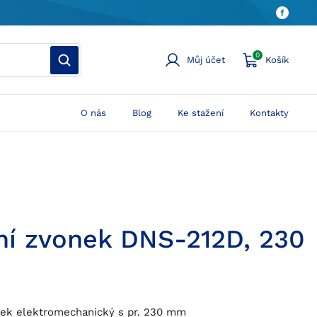
0
Můj účet
Košík
O nás
Blog
Ke stažení
Kontakty
ní zvonek DNS-212D, 230
nek elektromechanický s pr. 230 mm