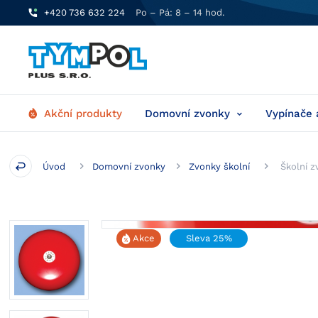
+420 736 632 224
Po – Pá: 8 – 14 hod.
Akční produkty
Domovní zvonky
Vypínače 
Úvod
Domovní zvonky
Zvonky školní
Školní 
Akce
Sleva 25%