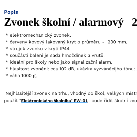
Popis
Zvonek školní / alarmový 
elektromechanický zvonek,
červený kovový lakovaný kryt o průměru - 230 mm,
strojek zvonku v krytí IP44,
součástí balení je sada hmoždinek a vrutů,
ideální pro školy nebo jako signalizační alarm,
hlasitost zvonění: cca 102 dB, ukázka vyzváněcíjho tónu:
váha 1000 g,
Nejhlasitější zvonek na trhu, vhodný do škol, velkých mís
použít "
, bude řídit školní z
Elektronického školníka" EW-01