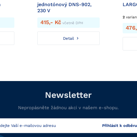
m
jednotónový DNS-902,
LARGO
230 V
2
varian
415,- Kč
včetně DPH
476,
Detail
Newsletter
Nepropásněte žádnou akci v našem e-shopu.