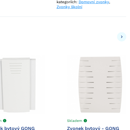
kategoriích:
Domovní zvonky
,
Zvonky školní
em
Skladem
k bytový GONG
Zvonek bytový - GONG