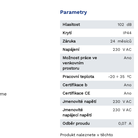
Parametry
Hlasitost
102 dB
Krytí
IP44
Záruka
24 měsíců
Napájení
230 V AC
Možnost práce ve
Ano
venkovním
prostoru
Pracovní teplota
-20 ÷ 35 ºC
Certifikace b
Ano
Certifikace CE
Ano
eme
Jmenovité napětí
230 V AC
Jmenovité
230 V AC
napájecí napětí
Odběr proudu
0,07 A
Produkt naleznete v těchto