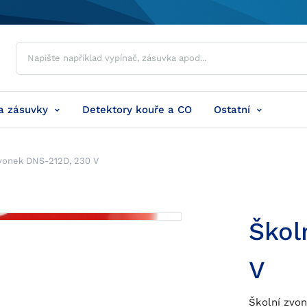
a zásuvky
Detektory kouře a CO
Ostatní
zvonek DNS-212D, 230 V
Škol
V
Školní zvo