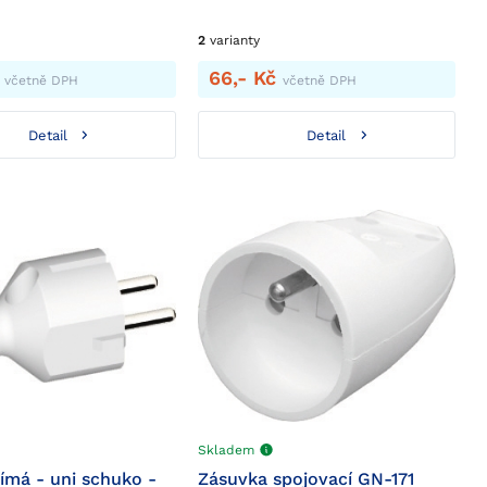
2
varianty
č
66,- Kč
včetně DPH
včetně DPH
Detail
Detail
Skladem
římá - uni schuko -
Zásuvka spojovací GN-171