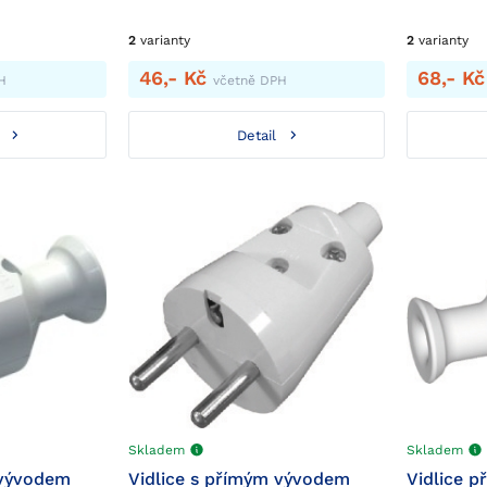
2
varianty
2
varianty
46,- Kč
68,- K
H
včetně DPH
Detail
Skladem
Skladem
 vývodem
Vidlice s přímým vývodem
Vidlice p