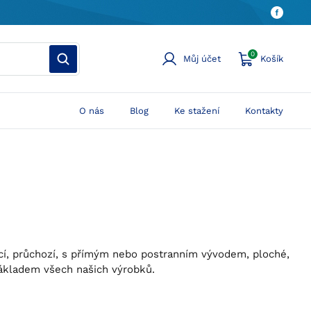
0
Můj účet
Košík
O nás
Blog
Ke stažení
Kontakty
vací, průchozí, s přímým nebo postranním vývodem, ploché,
ákladem všech našich výrobků.