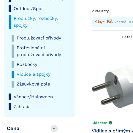
Outdoor/Sport
2
varianty
Prodlužky, rozbočky,
45,- Kč
včetně DP
spojky
Detail
Prodlužovací přívody
Profesionální
prodlužovací přívody
Rozbočky
Vidlice a spojky
Zásuvková pole
Vánoce/Haloween
Zahrada
Skladem
Cena
Vidlice s přímým