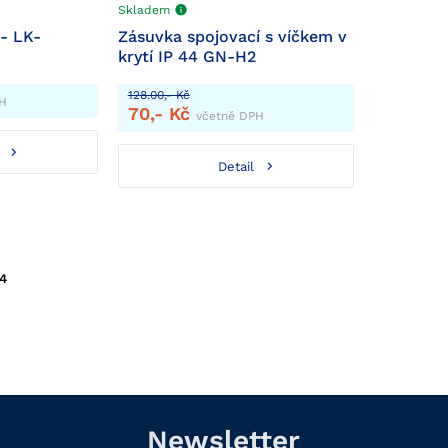
Skladem
 - LK-
Zásuvka spojovací s víčkem v
krytí IP 44 GN-H2
128.00,- Kč
PH
70,- Kč
včetně DPH
Detail
14
Newsletter