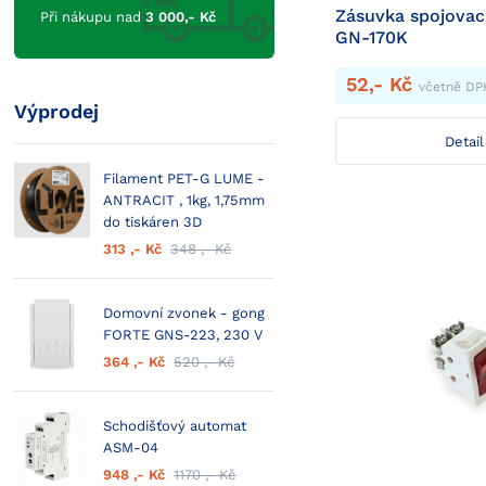
Zásuvka spojovac
Při nákupu nad
3 000,- Kč
GN-170K
52,- Kč
včetně DP
Výprodej
Detail
Filament PET-G LUME -
ANTRACIT , 1kg, 1,75mm
do tiskáren 3D
313 ,- Kč
348 ,- Kč
Domovní zvonek - gong
FORTE GNS-223, 230 V
364 ,- Kč
520 ,- Kč
Schodišťový automat
ASM-04
948 ,- Kč
1170 ,- Kč