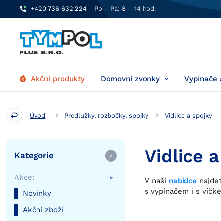
+420 736 632 224
Po – Pá: 8 – 14 hod.
Akční produkty
Domovní zvonky
Vypínače 
Úvod
Prodlužky, rozbočky, spojky
Vidlice a spojky
Vidlice 
Kategorie
Akce:
V naší
nabídce
najdet
s vypínačem i s víčk
Novinky
Akční zboží