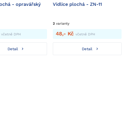
lochá - opravářský
Vidlice plochá - ZN-11
2
varianty
č
48,- Kč
včetně DPH
včetně DPH
Detail
Detail