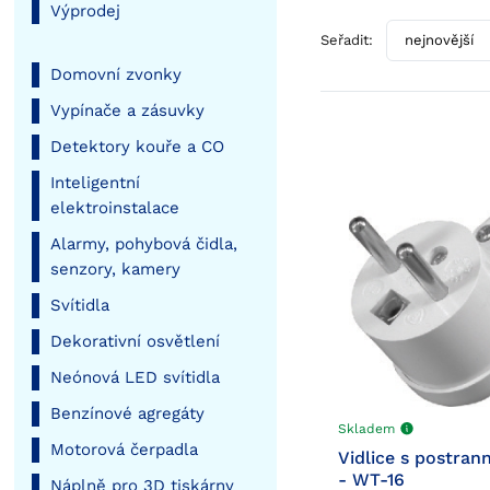
Výprodej
Seřadit:
Domovní zvonky
Vypínače a zásuvky
Detektory kouře a CO
Inteligentní
elektroinstalace
Alarmy, pohybová čidla,
senzory, kamery
Svítidla
Dekorativní osvětlení
Neónová LED svítidla
Benzínové agregáty
Skladem
Motorová čerpadla
Vidlice s postra
- WT-16
Náplně pro 3D tiskárny