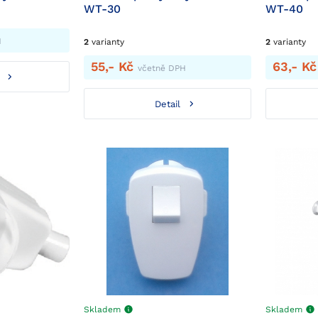
WT-30
WT-40
H
2
varianty
2
varianty
55,- Kč
63,- K
včetně DPH
Detail
Skladem
Skladem