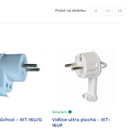
Počet na stránku:
12
24
48
Skladem
růchozí - WT-16U/G
Vidlice ultra plochá - WT-
16UP