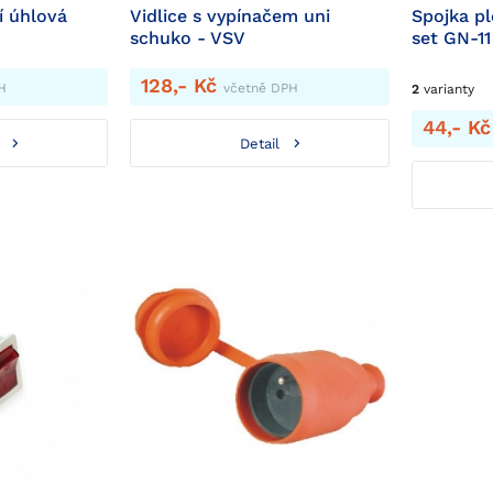
í úhlová
Vidlice s vypínačem uni
Spojka p
schuko - VSV
set GN-11
128,- Kč
H
včetně DPH
2
varianty
44,- K
Detail