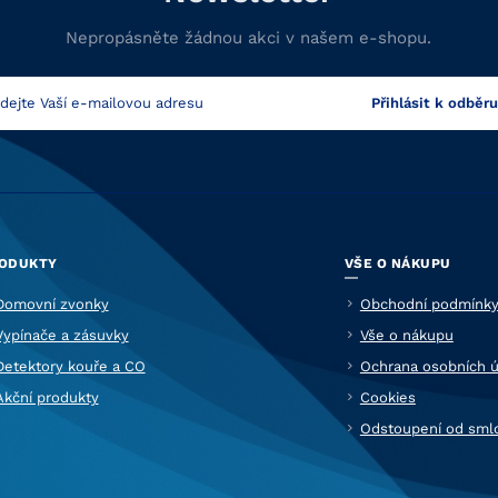
Nepropásněte žádnou akci v našem e-shopu.
ODUKTY
VŠE O NÁKUPU
Domovní zvonky
Obchodní podmínk
Vypínače a zásuvky
Vše o nákupu
Detektory kouře a CO
Ochrana osobních ú
Akční produkty
Cookies
Odstoupení od sml