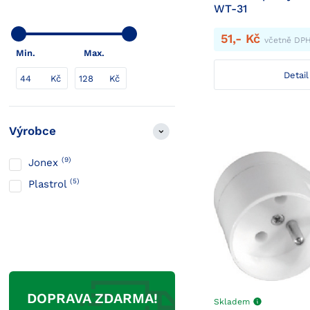
WT-31
51,- Kč
včetně DP
Min.
Max.
Detail
44
Kč
128
Kč
Výrobce
(9)
Jonex
(5)
Plastrol
DOPRAVA ZDARMA!
Skladem