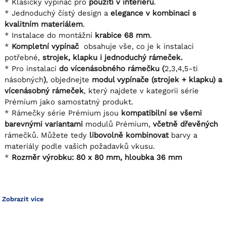
Klasický vypínač pro
použití v interiéru
.
Jednoduchý čístý design a
elegance v kombinaci s
kvalitním materiálem
.
Instalace do montážní
krabice 68 mm
.
Kompletní vypínač
obsahuje vše, co je k instalaci
potřebné,
strojek, klapku i jednoduchý rámeček.
Pro instalaci
do vícenásobného rámečku (
2,3,4,5-ti
násobných
)
, objednejte
modul vypínače (strojek + klapku) a
vícenásobný rámeček
, který najdete v kategorii série
Prémium jako samostatný produkt.
Rámečky série Prémium jsou
kompatibilní se všemi
barevnými variantami
modulů Prémium,
včetně dřevěných
rámečků. Můžete tedy
libovolně kombinovat
barvy a
materiály podle vašich požadavků vkusu.
Rozměr výrobku: 80 x 80 mm, hloubka 3
6 mm
Zobrazit více