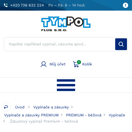
+420 736 632 224
Po – Pá: 8 – 14 hod.
0
Můj účet
Košík
Úvod
Vypínače a zásuvky
Vypínače a zásuvky PREMIUM
PREMIUM - béžová
Vypínače
Žaluziový vypínač Premium - béžová