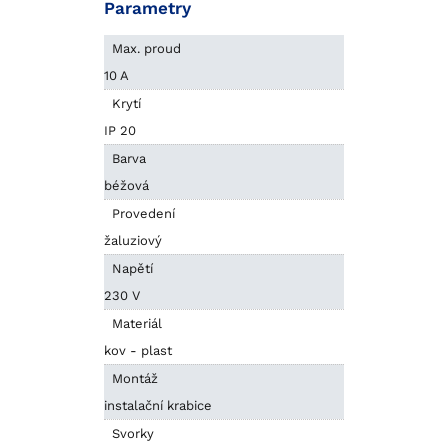
Parametry
Max. proud
10 A
Krytí
IP 20
Barva
béžová
Provedení
žaluziový
Napětí
230 V
Materiál
kov - plast
Montáž
instalační krabice
Svorky