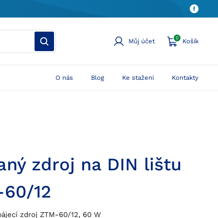
0
Můj účet
Košík
O nás
Blog
Ke stažení
Kontakty
aný zdroj na DIN lištu
60/12
ájecí zdroj ZTM-60/12, 60 W