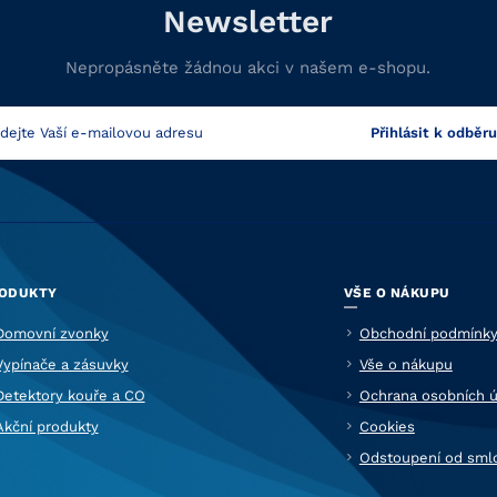
Newsletter
Nepropásněte žádnou akci v našem e-shopu.
ODUKTY
VŠE O NÁKUPU
Domovní zvonky
Obchodní podmínk
Vypínače a zásuvky
Vše o nákupu
Detektory kouře a CO
Ochrana osobních ú
Akční produkty
Cookies
Odstoupení od sml