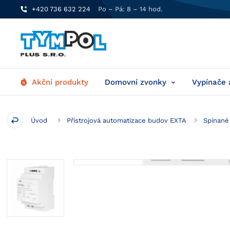
+420 736 632 224
Po – Pá: 8 – 14 hod.
Akční produkty
Domovní zvonky
Vypínače 
Úvod
Přístrojová automatizace budov EXTA
Spínané