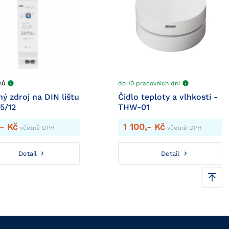
dnů
do 10 pracovních dní
ý zdroj na DIN lištu
Čidlo teploty a vlhkosti -
5/12
THW-01
- Kč
1 100,- Kč
včetně DPH
včetně DPH
Detail
Detail