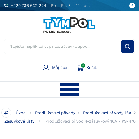
+420 736 632 224
Po – Pá: 8 – 14 hod.
0
Můj účet
Košík
Úvod
Prodlužovací přívody
Prodlužovací přívody 16A
Zásuvkové lišty
Prodlužovací přívod 4-zásuvkový 16A - PS-470